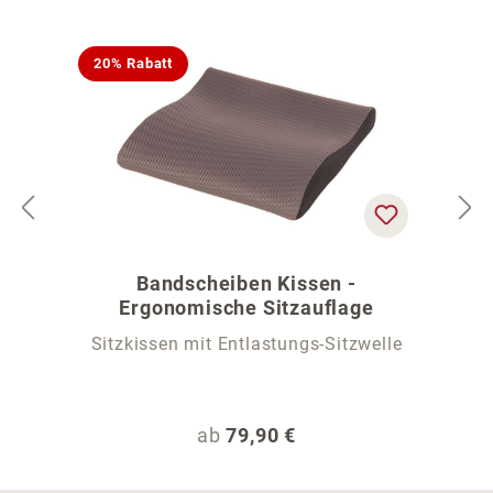
20% Rabatt
Bandscheiben Kissen -
Ergonomische Sitzauflage
Sitzkissen mit Entlastungs-Sitzwelle
Regulärer Preis:
ab
79,90 €