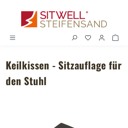
Zum Hauptinhalt springen
Du hast 0 Produ
Ware
Keilkissen - Sitzauflage für
den Stuhl
Bildergalerie überspringen