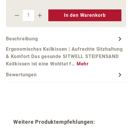
Produkt Anzahl: Gib den gewünschten We
In den Warenkorb
Beschreibung
Ergonomisches Keilkissen | Aufrechte Sitzhaltung
& Komfort Das gesunde SITWELL STEIFENSAND
Keilkissen ist eine Wohltat f…
Mehr
Bewertungen
Produktgalerie überspringen
Weitere Produktempfehlungen: