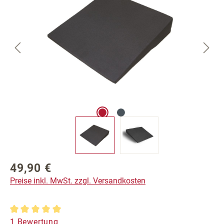
49,90 €
Regulärer Preis:
Preise inkl. MwSt. zzgl. Versandkosten
Durchschnittliche Bewertung von 5 von 5 Sternen
1 Bewertung