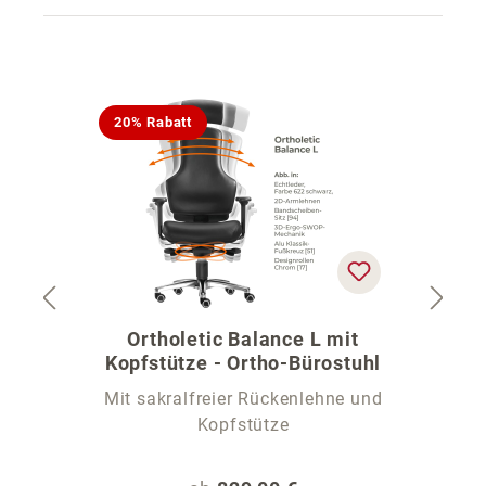
Produktgalerie überspringen
20% Rabatt
Ortholetic Balance L mit
Kopfstütze - Ortho-Bürostuhl
Mit sakralfreier Rückenlehne und
G
Kopfstütze
e