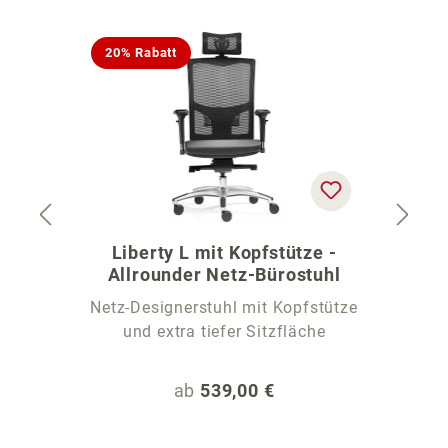
Produktgalerie überspringen
20% Rabatt
Liberty L mit Kopfstütze -
C
Allrounder Netz-Bürostuhl
Netz-Designerstuhl mit Kopfstütze
und extra tiefer Sitzfläche
Regulärer Preis:
ab
539,00 €