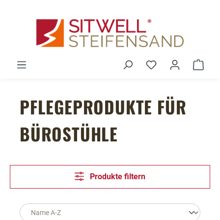
Zum Hauptinhalt springen
Du hast 0 Produ
Ware
PFLEGEPRODUKTE FÜR
BÜROSTÜHLE
Produkte filtern