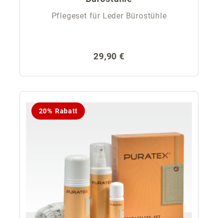
Pflegeset für Leder Bürostühle
Regulärer Preis:
29,90 €
20% Rabatt