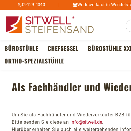
09129-4040
Werksverkauf in Wendelste
m Hauptinhalt springen
Zur Suche springen
Zur Hauptnavigation springen
BÜROSTÜHLE
CHEFSESSEL
BÜROSTÜHLE XX
ORTHO-SPEZIALSTÜHLE
Als Fachhändler und Wiede
Um Sie als Fachhändler und Wiederverkäufer B2B fü
Bitte senden Sie diese an
info@sitwell.de
.
Hierüber erhalten Sie auch alle weitergehenden Inf