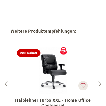
Produktgalerie überspringen
Weitere Produktempfehlungen:
20% Rabatt
Halblehner Turbo XXL - Home Office
Chefsessel