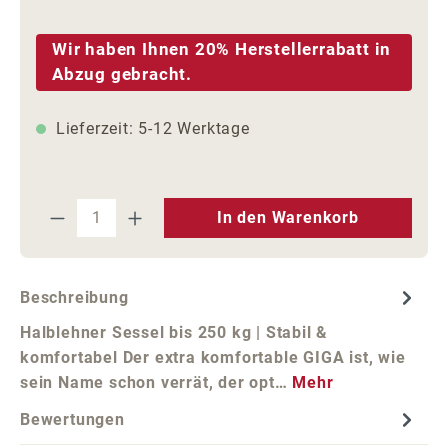
Wir haben Ihnen 20% Herstellerrabatt in
Abzug gebracht.
Lieferzeit: 5-12 Werktage
Produkt Anzahl: Gib den gewünschten We
In den Warenkorb
Beschreibung
Halblehner Sessel bis 250 kg | Stabil &
komfortabel Der extra komfortable GIGA ist, wie
sein Name schon verrät, der opt…
Mehr
Bewertungen