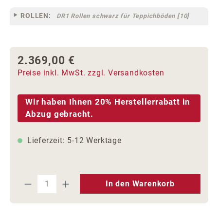
ROLLEN:
DR1 Rollen schwarz für Teppichböden [10]
2.369,00 €
Regulärer Preis:
Preise inkl. MwSt. zzgl. Versandkosten
Wir haben Ihnen 20% Herstellerrabatt in
Abzug gebracht.
Lieferzeit: 5-12 Werktage
Produkt Anzahl: Gib den gewünschten We
In den Warenkorb