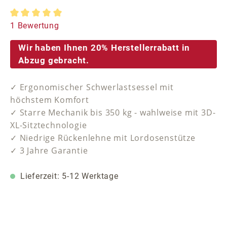
Durchschnittliche Bewertung von 5 von 5 Sternen
1 Bewertung
Wir haben Ihnen 20% Herstellerrabatt in
Abzug gebracht.
✓ Ergonomischer Schwerlastsessel mit
höchstem Komfort
✓ Starre Mechanik bis 350 kg - wahlweise mit 3D-
XL-Sitztechnologie
✓ Niedrige Rückenlehne mit Lordosenstütze
✓ 3 Jahre Garantie
Lieferzeit: 5-12 Werktage