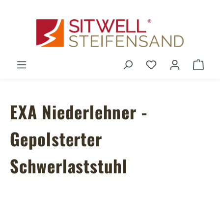
Zum Hauptinhalt springen
Du hast 0 Produ
Ware
EXA Niederlehner -
Gepolsterter
Schwerlaststuhl