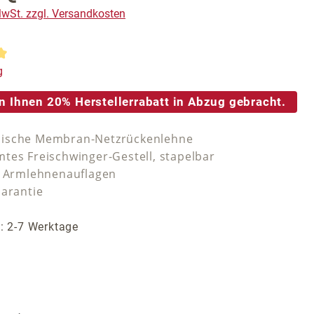
 MwSt. zzgl. Versandkosten
tliche Bewertung von 5 von 5 Sternen
g
n Ihnen 20% Herstellerrabatt in Abzug gebracht.
ische Membran-Netzrückenlehne
tes Freischwinger-Gestell, stapelbar
e Armlehnenauflagen
Garantie
t: 2-7 Werktage