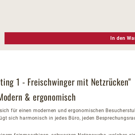
n Wert ein oder benutze die Schaltfläc
In den Wa
ing 1 - Freischwinger mit Netzrücken"
 Modern & ergonomisch
sich für einen modernen und ergonomischen Besucherstuh
fügt sich harmonisch in jedes Büro, jeden Besprechungsr