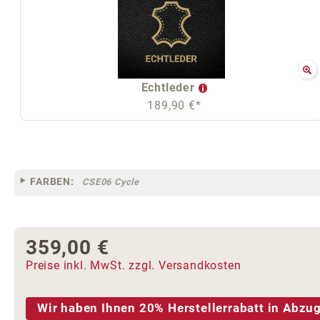
Echtleder
189,90 €*
FARBEN:
CSE06 Cycle
359,00 €
Regulärer Preis:
Preise inkl. MwSt. zzgl. Versandkosten
Wir haben Ihnen 20% Herstellerrabatt in Abzug