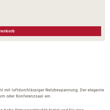
hen um die Anzahl zu erhöhen oder zu r
renkorb
l mit luftdurchlässiger Netzbespannung. Der elegante
aum oder Konferenzsaal ein.