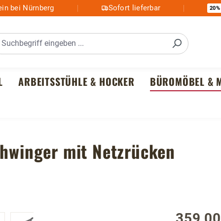
in bei Nürnberg
Sofort lieferbar
20%
L
ARBEITSSTÜHLE & HOCKER
BÜROMÖBEL & M
chwinger mit Netzrücken
359,00
Regulärer P