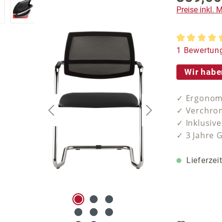
Preise inkl.
Durchschnit
1 Bewertun
Wir habe
✓ Ergonom
✓ Verchrom
✓ Inklusiv
✓ 3 Jahre 
Lieferzei