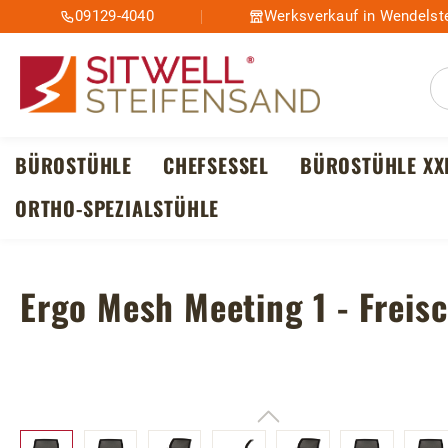
09129-4040
Werksverkauf in Wendelste
m Hauptinhalt springen
Zur Suche springen
Zur Hauptnavigation springen
BÜROSTÜHLE
CHEFSESSEL
BÜROSTÜHLE XX
ORTHO-SPEZIALSTÜHLE
Ergo Mesh Meeting 1 - Freis
Bildergalerie überspringen