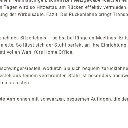
nem feinmaschigen, schwarzen Netzgewebe, welches eine 
n Tagen wird so Hitzestau am Rücken effektiv vermieden
ung der Wirbelsäule. Fazit: Die Rückenlehne bringt Transp
enehmes Sitzerlebnis – selbst bei längeren Meetings. Er is
bpalette. So lässt sich der Stuhl perfekt an Ihre Einricht
stilvollen Wahl fürs Home Office.
eischwinger-Gestell, wodurch Sie sich bequem zurückleh
stell aus feinem verchromten Stahl ist besonders hochwer
stenlos testen.
ste Armlehnen mit schwarzen, bequemen Auflagen, die den