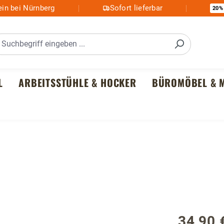
in bei Nürnberg
Sofort lieferbar
20%
L
ARBEITSSTÜHLE & HOCKER
BÜROMÖBEL & M
34,90 
Regulärer P