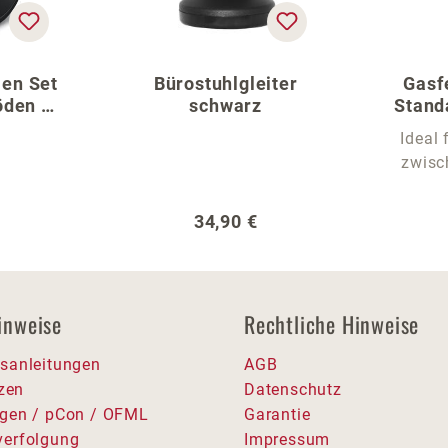
len Set
Bürostuhlgleiter
Gasf
öden –
schwarz
Stand
reuz
für 
Ideal 
zwisc
er Preis:
Regulärer Preis:
34,90 €
inweise
Rechtliche Hinweise
sanleitungen
AGB
tzen
Datenschutz
gen / pCon / OFML
Garantie
erfolgung
Impressum