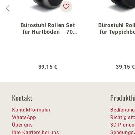
Bürostuhl Rollen Set
Bürostuhl Rol
für Hartböden – 70
für Teppichb
cm Fußkreuz
70 cm Fußk
Regulärer Preis:
Regulär
39,15 €
39,15 €
Kontakt
Produkth
Kontaktformular
Bedienung
WhatsApp
Richtig si
Über uns
3D-Planun
Ihre Karriere bei uns
Sendungsv