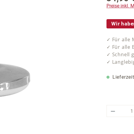
Preise inkl.
Wir habe
✓ Für alle
✓ Für alle
✓ Schnell g
✓ Langlebi
Lieferzei
Produkt