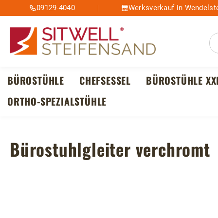
09129-4040
Werksverkauf in Wendelste
m Hauptinhalt springen
Zur Suche springen
Zur Hauptnavigation springen
BÜROSTÜHLE
CHEFSESSEL
BÜROSTÜHLE XX
ORTHO-SPEZIALSTÜHLE
Bürostuhlgleiter verchromt
Bildergalerie überspringen