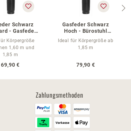
eder Schwarz
Gasfeder Schwarz
ard - Gasfeder
Hoch - Bürostuhl
den Bürostuhl
Gasfeder
für Körpergröße
Ideal für Körpergröße ab
hen 1,60 m und
1,85 m
1,85 m
Regulärer Preis:
Regulärer Preis:
69,90 €
79,90 €
Zahlungsmethoden