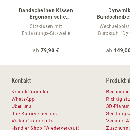
Bandscheiben Kissen
Dynami
- Ergonomische
Bandscheibe
Sitzauflage
Sitzkissen mit
Wechselpolst
Entlastungs-Sitzwelle
Bürostuhl 'Dy
Regulärer Preis:
Regulärer
ab
79,90 €
ab
149,00
Kontakt
Produkth
Kontaktformular
Bedienung
WhatsApp
Richtig si
Über uns
3D-Planun
Ihre Karriere bei uns
Sendungsv
Verkaufsstandorte
Versand &
Händler Shop (Wiederverkauf)
Zuschuss 