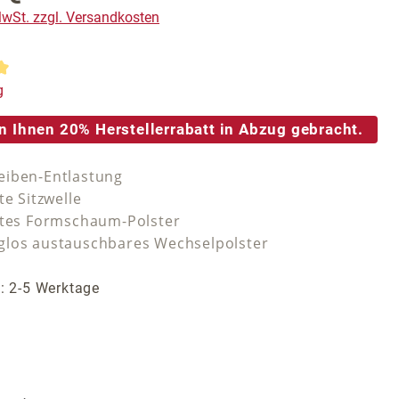
 MwSt. zzgl. Versandkosten
tliche Bewertung von 5 von 5 Sternen
g
n Ihnen 20% Herstellerrabatt in Abzug gebracht.
iben-Entlastung
te Sitzwelle
stes Formschaum-Polster
los austauschbares Wechselpolster
t: 2-5 Werktage