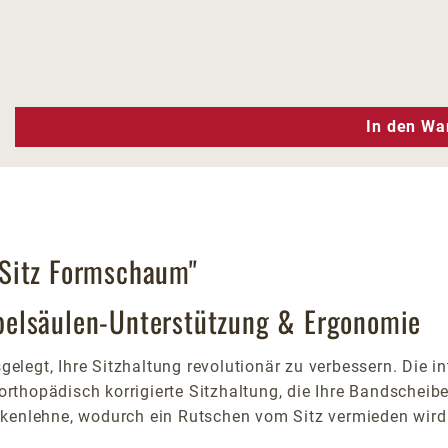
n Wert ein oder benutze die Schaltfläc
In den Wa
-Sitz Formschaum"
belsäulen-Unterstützung & Ergonomie
egt, Ihre Sitzhaltung revolutionär zu verbessern. Die int
 orthopädisch korrigierte Sitzhaltung, die Ihre Bandscheib
ckenlehne, wodurch ein Rutschen vom Sitz vermieden wird