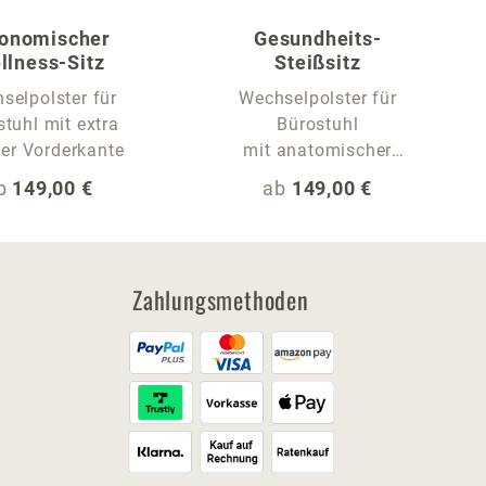
onomischer
Gesundheits-
llness-Sitz
Steißsitz
selpolster für
Wechselpolster für
tuhl mit extra
Bürostuhl
er Vorderkante
mit anatomischer
Sitzrille
egulärer Preis:
Regulärer Preis:
b
149,00 €
ab
149,00 €
Zahlungsmethoden