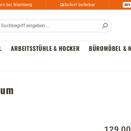
in bei Nürnberg
Sofort lieferbar
20%
L
ARBEITSSTÜHLE & HOCKER
BÜROMÖBEL & M
aum
129,00
Regulärer P