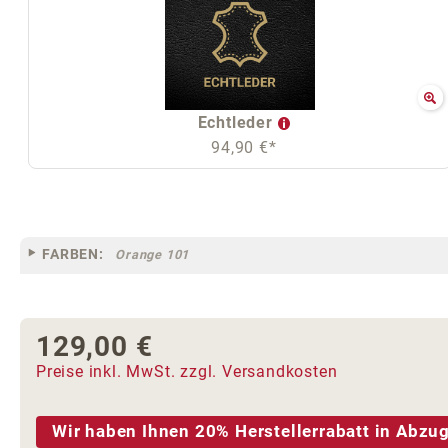
Echtleder
94,90 €*
FARBEN:
Orange 101
129,00 €
Regulärer Preis:
Preise inkl. MwSt. zzgl. Versandkosten
Wir haben Ihnen 20% Herstellerrabatt in Abzug