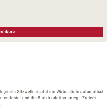
hen um die Anzahl zu erhöhen oder zu r
renkorb
egrierte Sitzwelle richtet die Wirbelsäule automatisch
en entlastet und die Blutzirkulation anregt. Zudem
.