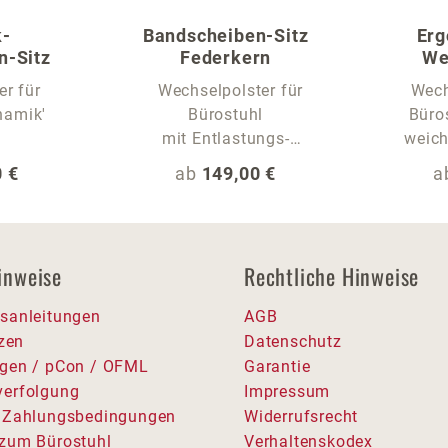
k-
Bandscheiben-Sitz
Erg
n-Sitz
Federkern
We
er für
Wechselpolster für
Wech
namik'
Bürostuhl
Büros
mit Entlastungs-
weich
Sitzwelle
 Preis:
Regulärer Preis:
R
 €
ab
149,00 €
a
inweise
Rechtliche Hinweise
sanleitungen
AGB
tzen
Datenschutz
gen / pCon / OFML
Garantie
erfolgung
Impressum
 Zahlungsbedingungen
Widerrufsrecht
zum Bürostuhl
Verhaltenskodex