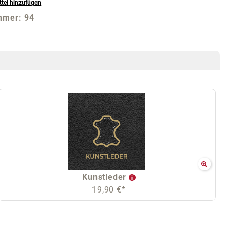
tel hinzufügen
mmer:
94
Kunstleder
19,90 €*