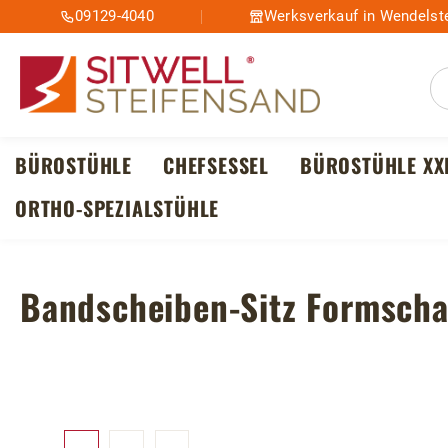
09129-4040
Werksverkauf in Wendelste
m Hauptinhalt springen
Zur Suche springen
Zur Hauptnavigation springen
BÜROSTÜHLE
CHEFSESSEL
BÜROSTÜHLE XX
ORTHO-SPEZIALSTÜHLE
Bandscheiben-Sitz Formsch
Bildergalerie überspringen